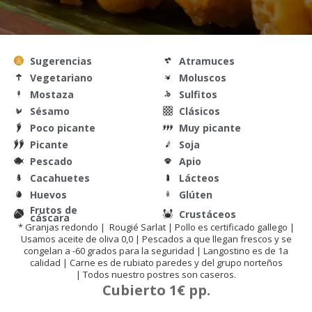
Sugerencias
Atramuces
Vegetariano
Moluscos
Mostaza
Sulfitos
Sésamo
Clásicos
Poco picante
Muy picante
Picante
Soja
Pescado
Apio
Cacahuetes
Lácteos
Huevos
Glúten
Frutos de
Crustáceos
cáscara
* Granjas redondo | Rougié Sarlat | Pollo es certificado gallego |
Usamos aceite de oliva 0,0 | Pescados a que llegan frescos y se
congelan a -60 grados para la seguridad | Langostino es de 1a
calidad | Carne es de rubiato paredes y del grupo norteños
| Todos nuestro postres son caseros.
Cubierto 1€ pp.