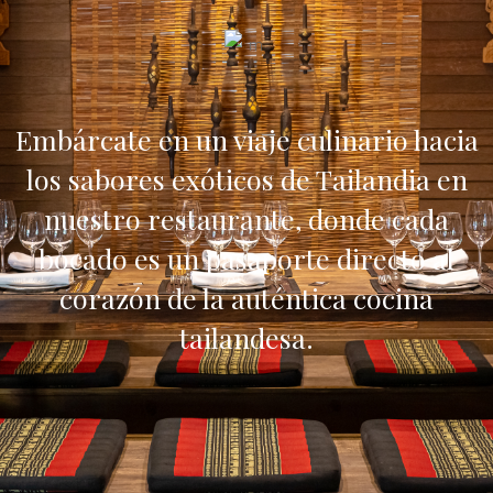
Embárcate en un viaje culinario hacia
los sabores exóticos de Tailandia en
nuestro restaurante, donde cada
bocado es un pasaporte directo al
corazón de la auténtica cocina
tailandesa.