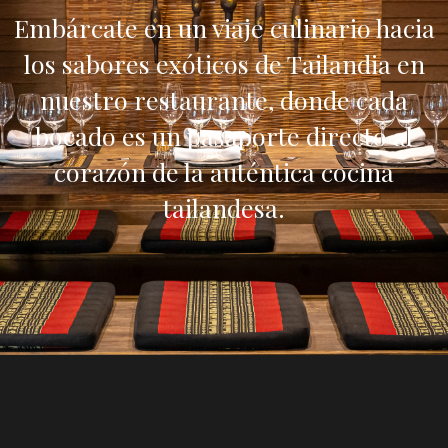
Embárcate en un viaje culinario hacia
los sabores exóticos de Tailandia en
nuestro restaurante, donde cada
bocado es un pasaporte directo al
corazón de la auténtica cocina
tailandesa.